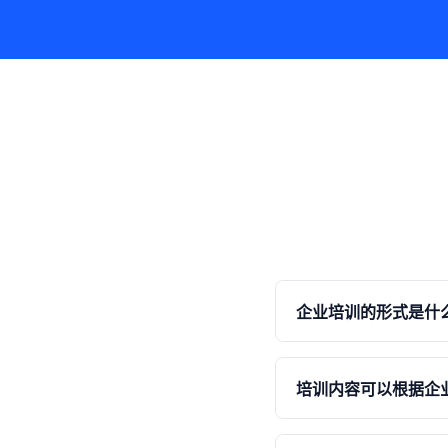
企业培训的形式是什
我们提供多种培训形式
讲解、案例分析、实操
培训内容可以根据企
企业实际情况推荐最合
是的，我们的培训内容