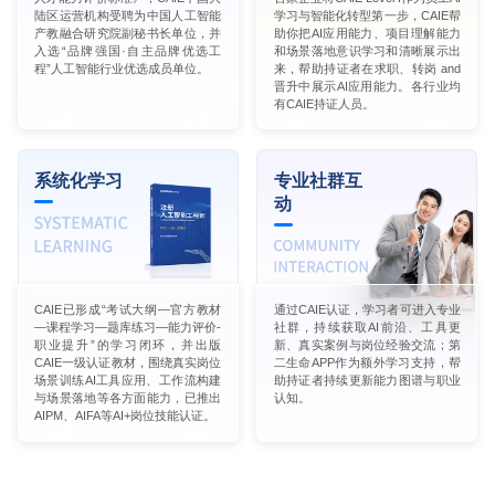
陆区运营机构受聘为中国人工智能
学习与智能化转型第一步，CAIE帮
产教融合研究院副秘书长单位，并
助你把AI应用能力、项目理解能力
入选“品牌强国·自主品牌优选工
和场景落地意识学习和清晰展示出
程”人工智能行业优选成员单位。
来，帮助持证者在求职、转岗 and
晋升中展示AI应用能力。各行业均
有CAIE持证人员。
系统化学习
专业社群互
动
CAIE已形成“考试大纲—官方教材
通过CAIE认证，学习者可进入专业
—课程学习—题库练习—能力评价-
社群，持续获取AI前沿、工具更
职业提升”的学习闭环，并出版
新、真实案例与岗位经验交流；第
CAIE一级认证教材，围绕真实岗位
二生命APP作为额外学习支持，帮
场景训练AI工具应用、工作流构建
助持证者持续更新能力图谱与职业
与场景落地等各方面能力，已推出
认知。
AIPM、AIFA等AI+岗位技能认证。