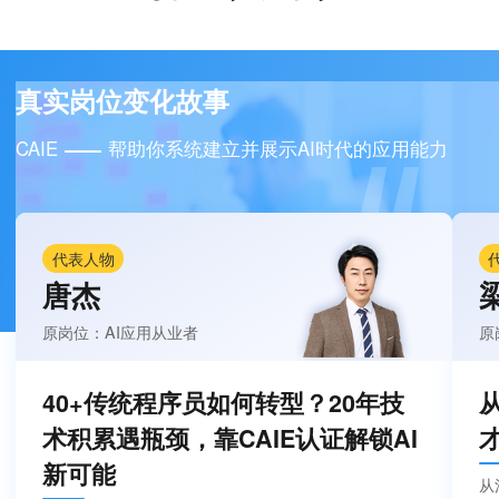
真实岗位变化故事
CAIE
帮助你系统建立并展示AI时代的应用能力
代表人物
唐杰
原岗位：AI应用从业者
原
40+传统程序员如何转型？20年技
术积累遇瓶颈，靠CAIE认证解锁AI
新可能
从