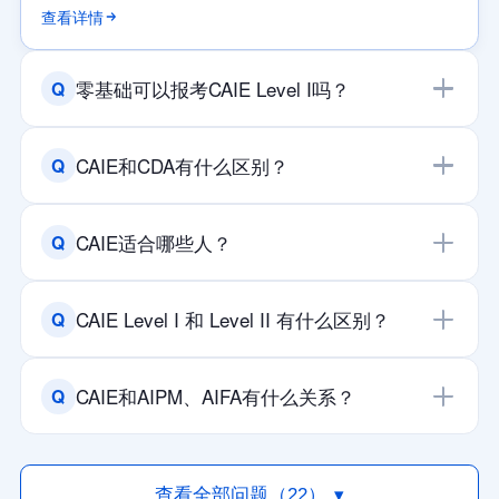
查看详情
零基础可以报考CAIE Level I吗？
Q
可以，CAIE Level I面向AI零基础学习者，重点帮助学
CAIE和CDA有什么区别？
Q
习者建立人工智能基础认知和实际应用能力。
查看详情
CAIE主要评价人工智能应用能力，CDA主要评价数据
CAIE适合哪些人？
Q
分析能力，两者面向的能力方向和岗位场景不同。
查看详情
CAIE适合希望系统学习AI、提升岗位应用能力或向人
CAIE Level I 和 Level II 有什么区别？
Q
工智能相关方向发展的学生和职场人士。
查看详情
Level I侧重AI通用应用能力，Level II侧重企业级大模
CAIE和AIPM、AIFA有什么关系？
Q
型应用、工程化实践和数智化项目落地。
查看详情
CAIE侧重建立人工智能通用应用能力，AIPM和AIFA
是在此基础上，面向AI产品管理和AI金融应用方向的
查看全部问题（22）
▾