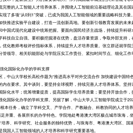
流完整的人工智能人才培养体系，并围绕人工智能前沿基础理论及其在国
实现了多项“从0到1”突破，已成为我国人工智能领域的重要战略科技力
加快推进实验平台建设，打造一流创新高地。要创新引领教育发展的未来
和中国式现代化建设中统筹把握。要面向国民经济主战场，持续提升科研水
平科技自立自强。要积极挖掘潜在优势，盘活存量资源，争取外部支持，
，优化教师考核评价指标体系，持续提升人才培养质量。张立群还就学院
分管领导、相关职能部处与学院压实工作责任、紧扣时间节点、细化工作
 强化国际化办学的学科支撑
圳校区，中山大学校长高松作题为“推进高水平对外交流合作 加快建设中国特
的内在要求。其中谈到，要坚持全球视野，持续完善人才培养体系。坚持
国际化水平；统筹增量提质，提高国际学生培养质量；要坚持开放合作，
化国际化办学的学科支撑。另据了解，中山大学人工智能学院成立于202
人”根本任务，确立了学科交叉、产学合作、产教融合、科教协同的人才培养
据）两足并重、各展所长的办学特色。学院地处粤港澳大湾区极点城市珠海，
人才培养、科学研究、社会服务的独特优势，与珠海市、粤港澳大湾区、国
是我国人工智能领域的人才培养和科学研究重要基地。