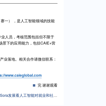
简称 CAIE（赛一） ，是人工智能领域的技能
专业人员，考核范围包括但不限于
CAIE AI 助手
景下的应用能力，包括CAIE+营
CAIE AI 助手 · 秒级解答认证与报考问题
与产业落地。相关合作请微信联系：
你好👋 我是 CAIE AI 助手，很高兴为
你服务！关于认证等级、报考流程、企
ps://www.caieglobal.com
业合作等问题都可以问我。
完 谢谢观看
16:20
Sora发展看人工智能对就业和社会保障的影响