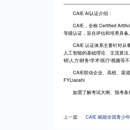
CAIE AI认证介绍：
CAIE，全称 Certified A
等级认证，旨在评估和培养具备
CAIE 认证体系主要针
人工智能的基础理论、主流算法
销\人力\财务\学术\医疗\视频
CAIE联动企业、高校、
FYLlaoshi
如需了解考试大纲、报考条
上一篇:
CAIE 赋能全国青