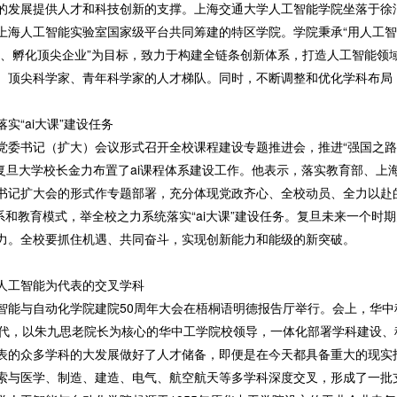
的发展提供人才和科技创新的支撑。上海交通大学人工智能学院坐落于徐
上海人工智能实验室国家级平台共同筹建的特区学院。学院秉承“用人工智
、孵化顶尖企业”为目标，致力于构建全链条创新体系，打造人工智能领域
、顶尖科学家、青年科学家的人才梯队。同时，不断调整和优化学科布局
实“ai大课”建设任务
以分党委书记（扩大）会议形式召开全校课程建设专题推进会，推进“强国之路
）。复旦大学校长金力布置了ai课程体系建设工作。他表示，落实教育部、上海
书记扩大会的形式作专题部署，充分体现党政齐心、全校动员、全力以赴的决
系和教育模式，举全校之力系统落实“ai大课”建设任务。复旦未来一个时
力。全校要抓住机遇、共同奋斗，实现创新能力和能级的新突破。
人工智能为代表的交叉学科
人工智能与自动化学院建院50周年大会在梧桐语明德报告厅举行。会上，华
时代，以朱九思老院长为核心的华中工学院校领导，一体化部署学科建设、
表的众多学科的大发展做好了人才储备，即便是在今天都具备重大的现实
索与医学、制造、建造、电气、航空航天等多学科深度交叉，形成了一批