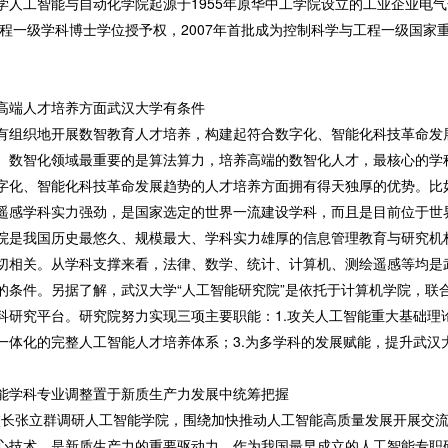
人工智能与自动化学院起源于1955年原华中工学院设立的工业企业电气
工程一级学科博士学位授予权，2007年首批成为控制科学与工程一级国家重
高端人才培养方面武汉大学有条件
有组织地开展数智教育人才培养，构建起符合数字化、智能化科技革命发
。数智化领域最重要的是算法算力，培养高端的数智化人才，最核心的学
字化、智能化科技革命发展趋势的人才培养方面拥有得天独厚的优势。比
遥感学科实力强劲，是国家选定的世界一流建设学科，而且是目前位于世
院是我国历史最悠久、规模最大、学科实力雄厚的信息管理教育与研究机
切相关。从学科支撑来看，法律、数学、统计、计算机、测绘遥感等均是
的条件。另据了解，武汉大学“人工智能研究院”是依托于计算机学院，联
研究平台。研究院努力实现三项主要职能：1.攻关人工智能重大基础理论
一体化的完整人工智能人才培养体系；3.为多学科的发展赋能，提升武汉
能学科专业调整置于新质生产力发展中统筹把握
学校长张立群调研人工智能学院，围绕加快推动人工智能高质量发展开展交
心技术，是新质生产力的重要驱动力。作为我国最早成立的人工智能专职