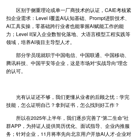
区别于侧重理论或单一厂商技术的认证，
CAIE
考核紧
扣企业需求：
Level
I
覆盖
AI
认知基础、
Prompt
进阶技术、
AI
工具实操，零基础跨行业者也能掌握
AI
赋能工作的能
力；
Level
II
深入企业数智化落地、大语言模型工程实践等
领域，培养
AI
项目主导型人才。
部分学员现就职于中国电信、中国联通、中国移动、
腾讯科技、中国平安等企业
，这是市场对“实战导向”理念
的认可。
光有认证还不够，我们更懂从业者的后顾之忧：
学完
技能，怎么证明自己？拿到证书，怎么找到好工作？
所以在
2025
年上半年
，我们逐步完善了
“第二生命”社
群
APP
，为持证人提供简历优化、面试指导、企业内推服
务；针对企业，
11
月将率先向北京用户开放
AI
人才
-
企业对