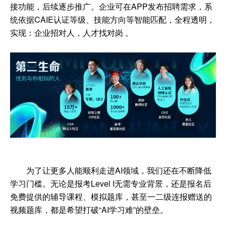
接功能，后续逐步推广。企业可在
APP
发布招聘需求，系
统依据
CAIE
认证等级、技能方向等智能匹配，全程透明，
实现
：
企业招对人，人才找对岗
。
为了让更多人能顺利走进
AI
领域，我们还在不断降低
学习门槛。无论是报考
Level
I
无需专业背景，还是报名后
免费提供的辅导课程、模拟题库
，甚至一二级连报赠送的
视频题库，都是希望打破
“
AI
学习难”的壁垒。