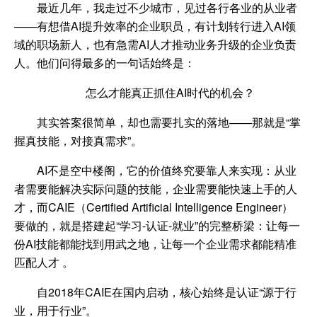
最近几年，我走过不少城市，见过各行各业的从业者
——有想借AI提升效率的企业职员，有计划转行进入AI领
域的职场新人，也有急需AI人才推动业务升级的企业负责
人。他们问得最多的一句话始终是：
怎么才能真正抓住
AI
时代的机会
？
其实答案很简单，却也需要扎实的落地
——那就是“
掌
握真技能，对接真需求
”。
AI
不是空中楼阁，它的价值终究要靠人来实现：从业
者需要能解决实际问题的技能，企业需要能快速上手的人
才，而
CAIE
（
Certified
Artificial
Intelligence
Engineer
）
要做的，就是搭建起“
学习
-
认证
-
就业
”的完整桥梁：
让每一
份AI技能都能找到用武之地，
让每一个企业需求都能精准
匹配人才
。
自
2018
年
CAIE
在国内启动，核心始终是认证“
源于行
业，用于行业
”。