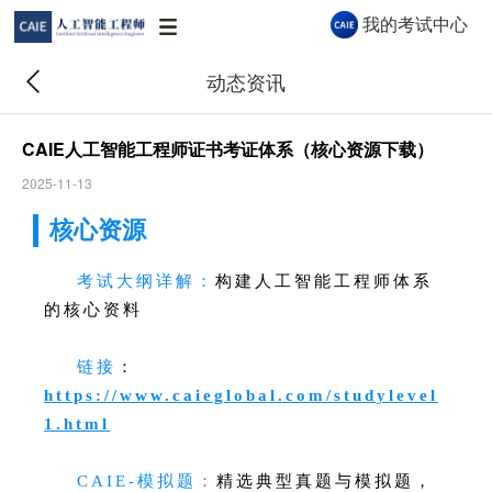
我的考试中心
动态资讯
CAIE人工智能工程师证书考证体系（核心资源下载）
2025-11-13
CAIE AI 助手
核心资源
CAIE AI 助手 · 秒级解答认证与报考问题
考试大纲详解：
构建人工智能工程师体系
的核心资料
你好👋 我是 CAIE AI 助手，很高兴为你服
务！关于认证等级、报考流程、企业合作等
链接
：
问题都可以问我。
https://www.caieglobal.com/studylevel
09:21
1.html
CAIE-模拟题：
精选典型真题与模拟题，