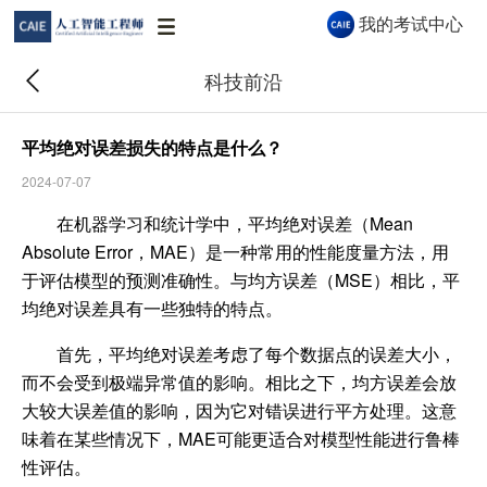
我的考试中心
科技前沿
平均绝对误差损失的特点是什么？
2024-07-07
CAIE AI 助手
在机器学习和统计学中，平均绝对误差（Mean
CAIE AI 助手 · 秒级解答认证与报考问题
Absolute Error，MAE）是一种常用的性能度量方法，用
于评估模型的预测准确性。与均方误差（MSE）相比，平
均绝对误差具有一些独特的特点。
你好👋 我是 CAIE AI 助手，很高兴为你服
首先，平均绝对误差考虑了每个数据点的误差大小，
务！关于认证等级、报考流程、企业合作等
问题都可以问我。
而不会受到极端异常值的影响。相比之下，均方误差会放
大较大误差值的影响，因为它对错误进行平方处理。这意
18:07
味着在某些情况下，MAE可能更适合对模型性能进行鲁棒
性评估。