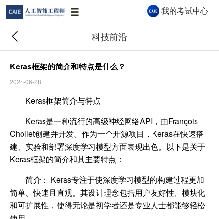
我的考试中心
科技前沿
Keras框架的简介和特点是什么？
2024-06-28
CAIE AI 助手
Keras框架简介与特点
CAIE AI 助手 · 秒级解答认证与报考问题
Keras是一种流行的高级神经网络API，由François
Chollet创建并开发。作为一个开源项目，Keras在快速搭
建、实验和部署深度学习模型方面表现出色。以下是关于
你好👋 我是 CAIE AI 助手，很高兴为你服
Keras框架的简介和其主要特点：
务！关于认证等级、报考流程、企业合作等
问题都可以问我。
简介：
Keras专注于使深度学习模型的构建过程更加
15:31
简单、快速且直观。其设计理念包括用户友好性、模块化
和可扩展性，使得无论是初学者还是专业人士都能够轻松
使用。