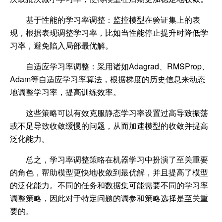
基于性能的学习率调整
：监控模型在验证集上的表
现，根据表现调整学习率，比如当性能停止提升时降低学
习率，避免陷入局部最优解。
自适应学习率调整
：采用诸如Adagrad、RMSProp、
Adam等自适应学习率算法，根据梯度的历史信息来动态
地调整学习率，提高训练效率。
这些策略可以有效克服静态学习率设置过高导致振荡
或不足导致收敛缓慢的问题，从而加速模型的收敛并提高
泛化能力。
总之，学习率调整策略在机器学习中扮演了至关重要
的角色，帮助模型更快地收敛到最优解，并且提高了模型
的泛化能力。不同的任务和数据集可能需要不同的学习率
调整策略，因此对于特定问题的调参和策略选择是至关重
要的。