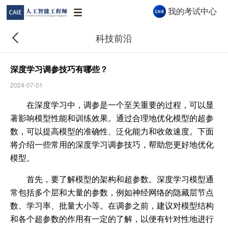
我的考试中心
科技前沿
深度学习调参技巧有哪些？
2024-07-01
CAIE AI 助手
在深度学习中，调参是一个至关重要的过程，可以显
CAIE AI 助手 · 秒级解答认证与报考问题
著影响模型性能和训练效果。通过合理地优化模型的超参
数，可以提高模型的准确性、泛化能力和收敛速度。下面
将介绍一些常用的深度学习调参技巧，帮助您更好地优化
你好👋 我是 CAIE AI 助手，很高兴为你服
模型。
务！关于认证等级、报考流程、企业合作等
首先，要了解模型的架构和超参数。深度学习模型通
问题都可以问我。
常包括多个层和大量的参数，例如神经网络的隐藏层节点
09:44
数、学习率、批量大小等。在调参之前，建议对模型结构
和各个超参数的作用有一定的了解，以便有针对性地进行