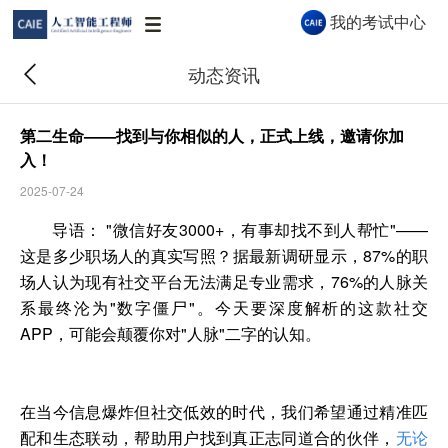
我的考试中心
动态资讯
第二生命——找到与你相似的人，正式上线，邀请你加
入！
2025-07-24
导语： "微信好友3000+，有事却找不到人帮忙"——
这是多少职场人的真实写照？据最新调研显示，87%的职
CAIE AI 助手
场人认为现有社交平台无法满足专业需求，76%的人脉关
CAIE AI 助手 · 秒级解答认证与报考问题
系最终沦为"数字僵尸"。今天要深度解析的这款社交
APP，可能会颠覆你对"人脉"二字的认知。
你好👋 我是 CAIE AI 助手，很高兴为你服
务！关于认证等级、报考流程、企业合作等
在当今信息爆炸但社交低效的时代，我们希望通过精准匹
问题都可以问我。
配和生态联动，帮助用户找到真正志同道合的伙伴，
无论
03:36